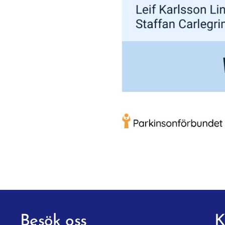
Besök oss
K