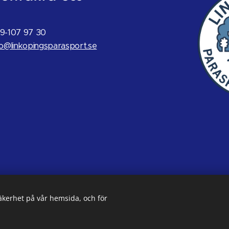
9-107 97 30
fo@linkopingsparasport.se
säkerhet på vår hemsida, och för
Skapad av Föreningshuset Fontänen
Cookies