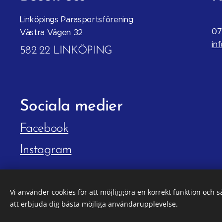
Linköpings Parasportsförening
07
Västra Vägen 32
in
582 22 LINKÖPING
Sociala
medier
Facebook
Instagram
Vi använder cookies för att möjliggöra en korrekt funktion och 
att erbjuda dig bästa möjliga användarupplevelse.